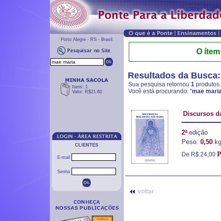
Porto Alegre - RS - Brasil
O ítem
Resultados da Busca:
Sua pesquisa retornou
1
produtos.
Itens: 1
Você está procurando: "
mae mari
Valor: R$21.60
Discursos 
2ª
edição
Peso:
0,50
k
CLIENTES
P
De R$ 24,00
E-mail
Senha
voltar