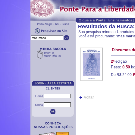
Porto Alegre - RS - Brasil
Resultados da Busca:
Sua pesquisa retornou
1
produtos.
Você está procurando: "
mae mari
Discursos 
Itens: 0
Valor: R$0.00
2ª
edição
Peso:
0,50
k
P
De R$ 24,00
CLIENTES
E-mail
voltar
Senha